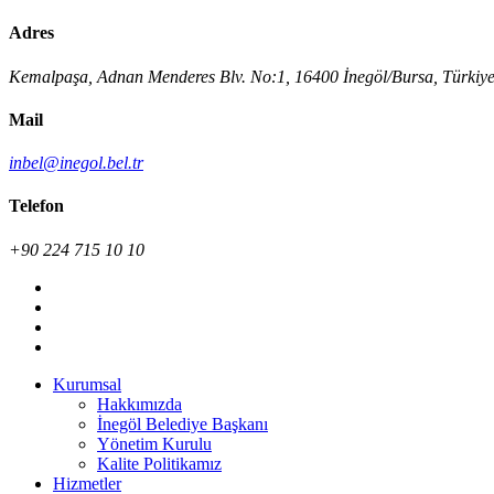
Adres
Kemalpaşa, Adnan Menderes Blv. No:1, 16400 İnegöl/Bursa, Türkiy
Mail
inbel@inegol.bel.tr
Telefon
+90 224 715 10 10
Kurumsal
Hakkımızda
İnegöl Belediye Başkanı
Yönetim Kurulu
Kalite Politikamız
Hizmetler