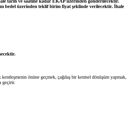
 ihale tarih ve saatine kadar EKAP üzerinden gönderilecektir.
am bedel üzerinden teklif birim fiyat şeklinde verilecektir. İhale
ecektir.
rpık kentleşmenin önüne geçmek, çağdaş bir kentsel dönüşüm yapmak,
 geçirir.