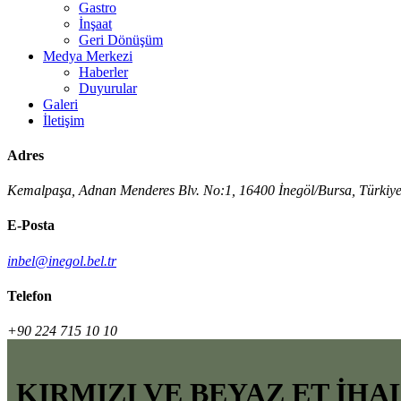
Gastro
İnşaat
Geri Dönüşüm
Medya Merkezi
Haberler
Duyurular
Galeri
İletişim
Adres
Kemalpaşa, Adnan Menderes Blv. No:1, 16400 İnegöl/Bursa, Türkiy
E-Posta
inbel@inegol.bel.tr
Telefon
+90 224 715 10 10
KIRMIZI VE BEYAZ ET İH