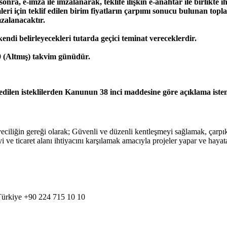
nra, e-imza ile imzalanarak, teklife ilişkin e-anahtar ile birlikte
lemleri için teklif edilen birim fiyatların çarpımı sonucu bulunan topl
mzalanacaktır.
kendi belirleyecekleri tutarda geçici teminat vereceklerdir.
 60 (Altmış) takvim günüdür.
 edilen isteklilerden Kanunun 38 inci maddesine göre açıklama isten
diyeciliğin gereği olarak; Güvenli ve düzenli kentleşmeyi sağlamak, ça
 ve ticaret alanı ihtiyacını karşılamak amacıyla projeler yapar ve hayata
Türkiye +90 224 715 10 10