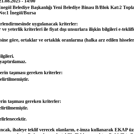
21.08.2025 - 14:00
İnegöl Belediye Başkanlığı Yeni Belediye Binası B/Blok Kat:2 To
No:1 İnegöl/Bursa
değerlendirmesinde uygulanacak kriterler:
r ve yeterlik kriterleri ile fiyat dışı unsurlara ilişkin bilgileri e-t
ilgisine göre, ortaklar ve ortaklık oranlarına (halka arz edilen hisse
lgileri.
 yaptırılamaz.
lerin taşıması gereken kriterler:
lirtilmemiştir.
erin taşıması gereken kriterler:
lirtilmemiştir.
lirlenecektir.
ncak, ihaleye teklif verecek olanların, e-imza kullanarak EKAP ü