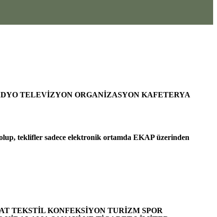
RADYO TELEVİZYON ORGANİZASYON KAFETERYA
lup, teklifler sadece elektronik ortamda EKAP üzerinden
AT TEKSTİL KONFEKSİYON TURİZM SPOR