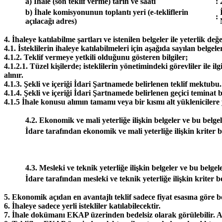
a) İhale (son teklif verme) tarih ve saati
:
b) İhale komisyonunun toplantı yeri (e-tekliflerin
:
açılacağı adres)
4. İhaleye katılabilme şartları ve istenilen belgeler ile yeterlik 
4.1. İsteklilerin ihaleye katılabilmeleri için aşağıda sayılan belgele
4.1.2. Teklif vermeye yetkili olduğunu gösteren bilgiler;
4.1.2.1. Tüzel kişilerde; isteklilerin yönetimindeki görevliler ile 
alınır.
4.1.3. Şekli ve içeriği İdari Şartnamede belirlenen teklif mektubu.
4.1.4. Şekli ve içeriği İdari Şartnamede belirlenen geçici teminat bi
4.1.5 İhale konusu alımın tamamı veya bir kısmı alt yüklenicilere
4.2. Ekonomik ve mali yeterliğe ilişkin belgeler ve bu belge
İdare tarafından ekonomik ve mali yeterliğe ilişkin kriter be
4.3. Mesleki ve teknik yeterliğe ilişkin belgeler ve bu belgel
İdare tarafından mesleki ve teknik yeterliğe ilişkin kriter be
5. Ekonomik açıdan en avantajlı teklif sadece fiyat esasına göre be
6. İhaleye sadece yerli istekliler katılabilecektir.
7. İhale dokümanı EKAP üzerinden bedelsiz olarak görülebilir. A