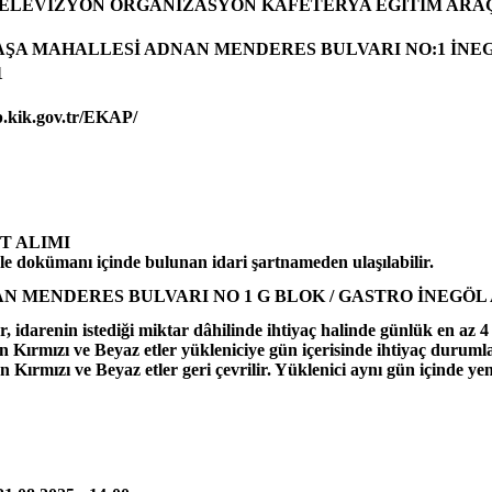
ELEVİZYON ORGANİZASYON KAFETERYA EĞİTİM ARAÇ
ŞA MAHALLESİ ADNAN MENDERES BULVARI NO:1 İNE
1
p.kik.gov.tr/EKAP/
T ALIMI
ale dokümanı içinde bulunan idari şartnameden ulaşılabilir.
ENDERES BULVARI NO 1 G BLOK / GASTRO İNEGÖL Adresi
, idarenin istediği miktar dâhilinde ihtiyaç halinde günlük en az 4
ilen Kırmızı ve Beyaz etler yükleniciye gün içerisinde ihtiyaç dur
en Kırmızı ve Beyaz etler geri çevrilir. Yüklenici aynı gün içinde ye