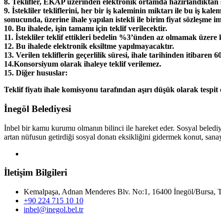
8. Teklifler, EKAP üzerinden elektronik ortamda hazırlandıktan so
9. İstekliler tekliflerini, her bir iş kaleminin miktarı ile bu iş ka
sonucunda, üzerine ihale yapılan istekli ile birim fiyat sözleşme i
10. Bu ihalede, işin tamamı için teklif verilecektir.
11. İstekliler teklif ettikleri bedelin %3’ünden az olmamak üzere 
12. Bu ihalede elektronik eksiltme yapılmayacaktır.
13. Verilen tekliflerin geçerlilik süresi, ihale tarihinden itibaren
14.Konsorsiyum olarak ihaleye teklif verilemez.
15. Diğer hususlar:
Teklif fiyatı ihale komisyonu tarafından aşırı düşük olarak tespit
İnegöl Belediyesi
İnbel bir kamu kurumu olmanın bilinci ile hareket eder. Sosyal bele
artan nüfusun getirdiği sosyal donatı eksikliğini gidermek konut, sanayi
İletişim Bilgileri
Kemalpaşa, Adnan Menderes Blv. No:1, 16400 İnegöl/Bursa, 
+90 224 715 10 10
inbel@inegol.bel.tr