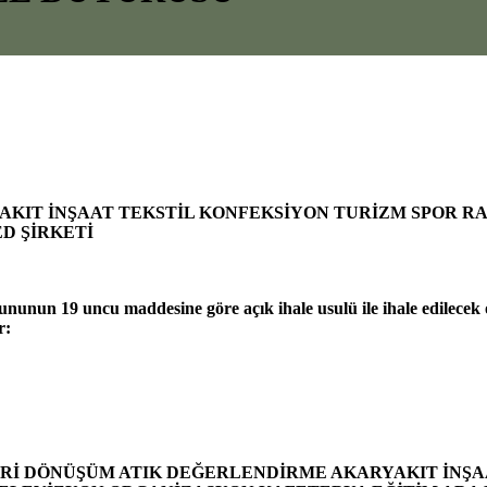
AKIT İNŞAAT TEKSTİL KONFEKSİYON TURİZM SPOR 
D ŞİRKETİ
n 19 uncu maddesine göre açık ihale usulü ile ihale edilecek o
r:
ERİ DÖNÜŞÜM ATIK DEĞERLENDİRME AKARYAKIT İNŞA