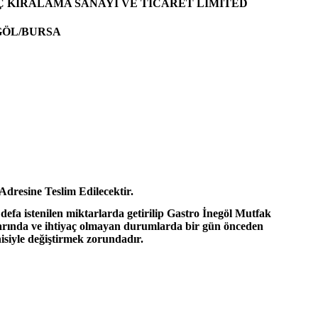
 KİRALAMA SANAYİ VE TİCARET LİMİTED
GÖL/BURSA
ne Teslim Edilecektir.
 defa istenilen miktarlarda getirilip Gastro İnegöl Mutfak
umlarında ve ihtiyaç olmayan durumlarda bir gün önceden
nisiyle değiştirmek zorundadır.