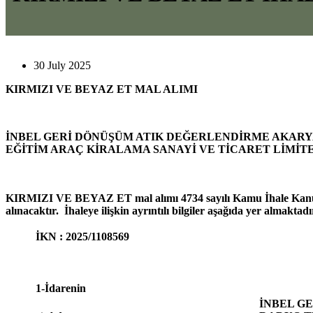
30 July 2025
KIRMIZI VE BEYAZ ET MAL ALIMI
İNBEL GERİ DÖNÜŞÜM ATIK DEĞERLENDİRME AKARY
EĞİTİM ARAÇ KİRALAMA SANAYİ VE TİCARET LİMİTE
KIRMIZI VE BEYAZ ET mal alımı 4734 sayılı Kamu İhale Kanununu
alınacaktır. İhaleye ilişkin ayrıntılı bilgiler aşağıda yer almaktadı
İKN
:
2025/1108569
1-İdarenin
İNBEL G