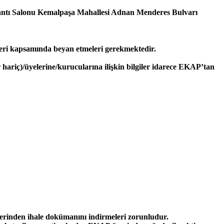
plantı Salonu Kemalpaşa Mahallesi Adnan Menderes Bulvarı
eklifleri kapsamında beyan etmeleri gerekmektedir.
ler hariç)/üyelerine/kurucularına ilişkin bilgiler idarece EKAP’tan
zerinden ihale dokümanını indirmeleri zorunludur.