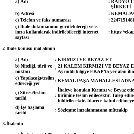
a) Adı
:
RADYO T
ŞİRKETİ
b) Adresi
:
KEMALPA
c) Telefon ve faks numarası
:
224715148
ç) İhale dokümanının görülebileceği ve e-
imza kullanılarak indirilebileceği internet
:
https://eka
sayfası
2-İhale konusu mal alımın
a) Adı
:
KIRMIZI VE BEYAZ ET
b) Niteliği, türü ve
21 KALEM KIRMIZI VE BEYAZ E
:
miktarı
Ayrıntılı bilgiye EKAP’ta yer alan ih
c) Yapılacağı/teslim
:
KEMAL PAŞA MAHALLESİ ADNAN M
edileceği yer
İhaleye konulan Kırmızı ve Beyaz etler
ç) Süresi/teslim
:
birimine teslim edilecektir. Talep ed
tarihi
bildirilecektir. İdarece kabul edilmey
d) İşe başlama
:
Sözleşme imzalanmasına müteakip
tarihi
3-İhalenin