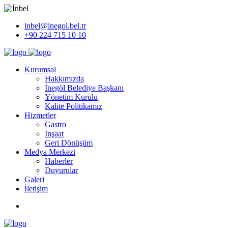
inbel@inegol.bel.tr
+90 224 715 10 10
Kurumsal
Hakkımızda
İnegöl Belediye Başkanı
Yönetim Kurulu
Kalite Politikamız
Hizmetler
Gastro
İnşaat
Geri Dönüşüm
Medya Merkezi
Haberler
Duyurular
Galeri
İletişim