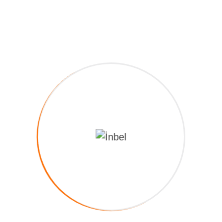
İnbel bir kamu kurumu olmanın bilinci ile hareket eder.
Sosyal belediyeciliğin gereği olarak; Güvenli ve düzenli
kentleşmeyi sağlamak, çarpık kentleşmenin önüne
geçmek, çağdaş bir kentsel dönüşüm yapmak, artan
nüfusun getirdiği sosyal donatı eksikliğini gidermek
konut, sanayi ve ticaret alanı ihtiyacını karşılamak
amacıyla projeler yapar ve hayata geçirir.
İletişim Bilgileri
Kemalpaşa, Adnan Menderes Blv. No:1, 16400